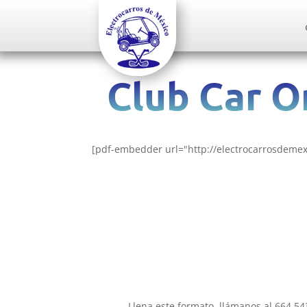
Club Car O
[pdf-embedder url="http://electrocarrosdeme
Llena este formato, llámanos al 664 5