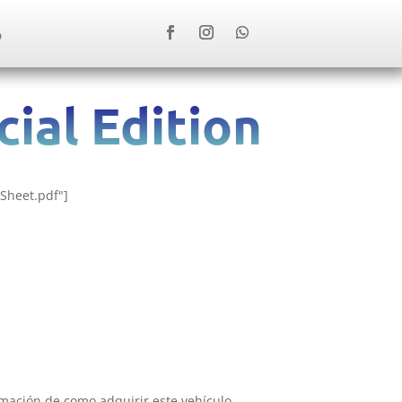
O
ial Edition
Sheet.pdf"]
mación de como adquirir este vehículo.