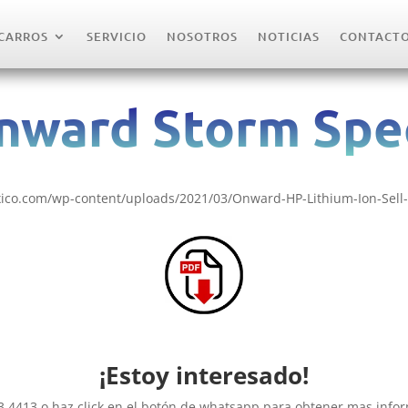
CARROS
SERVICIO
NOSOTROS
NOTICIAS
CONTACT
nward Storm Spec
xico.com/wp-content/uploads/2021/03/Onward-HP-Lithium-Ion-Sell-
¡Estoy interesado!
43 4413 o haz click en el botón de whatsapp para obtener mas infor